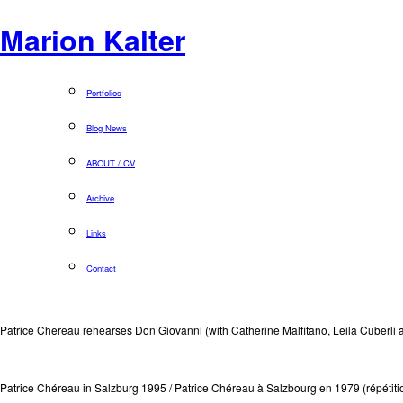
Marion Kalter
Portfolios
Blog News
ABOUT / CV
Archive
Links
Contact
Patrice Chereau rehearses Don Giovanni (with Catherine Malfitano, Leila Cuberli 
Patrice Chéreau in Salzburg 1995 / Patrice Chéreau à Salzbourg en 1979 (répétitio